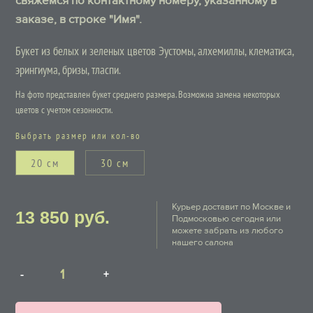
свяжемся по контактному номеру, указанному в
заказе, в строке "Имя".
Букет из белых и зеленых цветов Эустомы, алхемиллы, клематиса,
эрингиума, бризы, тласпи.
На фото представлен букет среднего размера. Возможна замена некоторых
цветов с учетом сезонности.
Выбрать размер или кол-во
20 см
30 см
Курьер доставит по Москве и
13 850
руб.
Подмосковью сегодня или
можете забрать из любого
нашего салона