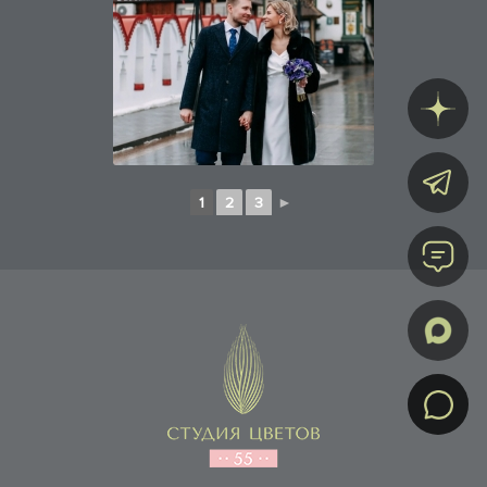
1
2
3
►