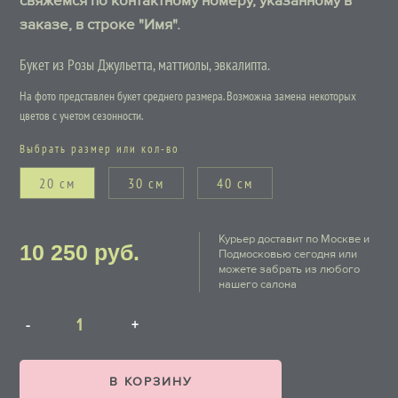
свяжемся по контактному номеру, указанному в
заказе, в строке "Имя".
Букет из Розы Джульетта, маттиолы, эвкалипта.
На фото представлен букет среднего размера. Возможна замена некоторых
цветов с учетом сезонности.
Выбрать размер или кол-во
20 см
30 см
40 см
Курьер доставит по Москве и
10 250
руб.
Подмосковью сегодня или
можете забрать из любого
нашего салона
В КОРЗИНУ