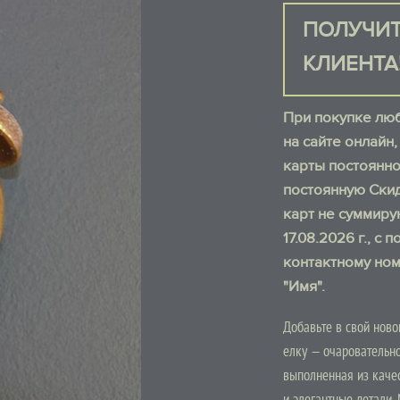
ПОЛУЧИТ
КЛИЕНТА
При покупке любо
на сайте онлайн
карты постоянно
постоянную Скид
карт не суммиру
17.08.2026 г., 
контактному ном
"Имя".
Добавьте в свой нов
елку — очаровательн
выполненная из качес
и элегантные детали.