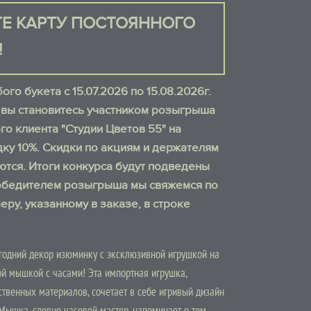
Е КАРТУ ПОСТОЯННОГО
!
го букета с 15.07.2026 по 15.08.2026г.
, вы становитесь участником розыгрыша
го клиента "Студии Цветов 55" на
ку 10%. Скидки по акциям и держателям
ются. Итоги конкурса будут подведены
с победителем розыгрыша мы свяжемся по
еру, указанному в заказе, в строке
огодний декор изюминку с эксклюзивной игрушкой на
ой мышкой с часами! Эта импортная игрушка,
твенных материалов, сочетает в себе игривый дизайн
 Мышка, словно часовой мастер, напоминает о том,