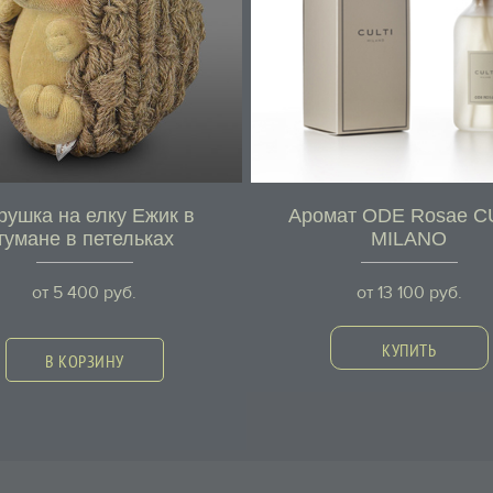
рушка на елку Ежик в
Аромат ODE Rosae C
тумане в петельках
MILANO
от
5 400
руб.
от
13 100
руб.
КУПИТЬ
В КОРЗИНУ