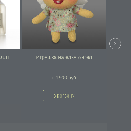
ULTI
Игрушка на елку Ангел
Игру
от
1 500
руб.
В КОРЗИНУ