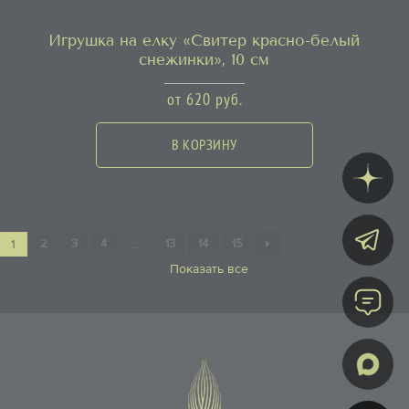
Игрушка на елку «Свитер красно-белый
снежинки», 10 см
от
620
руб.
В КОРЗИНУ
2
3
4
13
14
15
1
…
Показать все