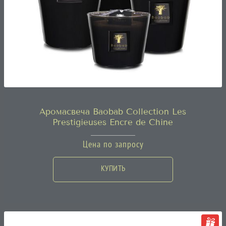
Аромасвеча Baobab Collection Les
Prestigieuses Encre de Chine
Цена по запросу
КУПИТЬ