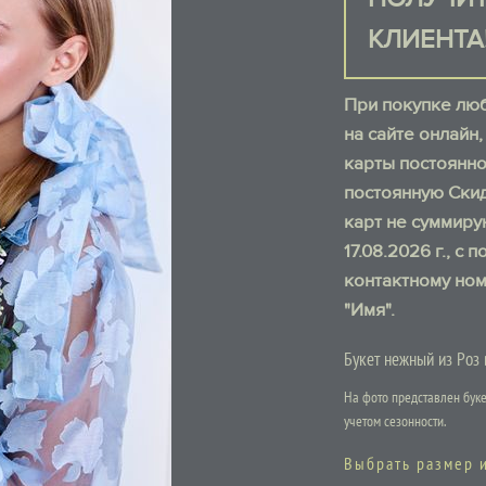
КЛИЕНТА
При покупке любо
на сайте онлайн
карты постоянно
постоянную Скид
карт не суммиру
17.08.2026 г., 
контактному ном
"Имя".
Букет нежный из Роз 
На фото представлен буке
учетом сезонности.
Выбрать размер 