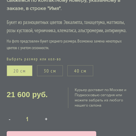
свяжемся по контактному номеру, указанному в
заказе, в строке "Имя".
Букет из разноцветных цветов Эвкалипта, танацетума, маттиолы,
розы кустовой, черничника, клематиса, альстромерии, антиринума.
На фото представлен букет среднего размера. Возможна замена некоторых
цветов с учетом сезонности.
Выбрать размер или кол-во
20 см
30 см
40 см
Курьер доставит по Москве и
21 600
руб.
Подмосковью сегодня или
можете забрать из любого
нашего салона